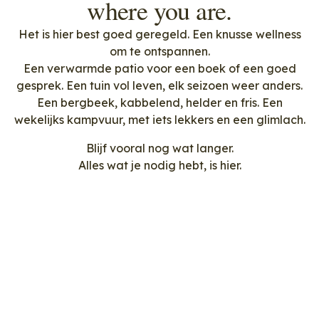
where you are.
Het is hier best goed geregeld. Een knusse wellness
om te ontspannen.
Een verwarmde patio voor een boek of een goed
gesprek. Een tuin vol leven, elk seizoen weer anders.
Een bergbeek, kabbelend, helder en fris. Een
wekelijks kampvuur, met iets lekkers en een glimlach.
Blijf vooral nog wat langer.
Alles wat je nodig hebt, is hier.
Borrel
Elke week. Kampvuur aan. Samen proosten.
Huisgemaakte lekkernijen en marshmallows voor
de kleinsten. Gezelligheid die je van binnen warm