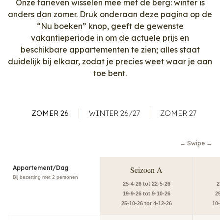
Onze tarieven wisselen mee met de berg: winter is
anders dan zomer. Druk onderaan deze pagina op de
“Nu boeken” knop, geeft de gewenste
vakantieperiode in om de actuele prijs en
beschikbare appartementen te zien; alles staat
duidelijk bij elkaar, zodat je precies weet waar je aan
toe bent.
ZOMER 26
WINTER 26/27
ZOMER 27
← Swipe →
Appartement/Dag
Seizoen A
Bij bezetting met 2 personen
25-4-26 tot 22-5-26
2
19-9-26 tot 9-10-26
2
25-10-26 tot 4-12-26
10-