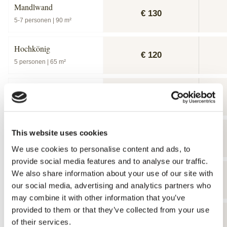
Mandlwand
€ 130
5-7 personen | 90 m²
Hochkönig
€ 120
5 personen | 65 m²
Hochkeil
€ 105
5 personen | 50 m²
Schneeberg
This website uses cookies
€ 105
5 personen | 55 m²
We use cookies to personalise content and ads, to
provide social media features and to analyse our traffic.
Grossglockner
We also share information about your use of our site with
€ 105
our social media, advertising and analytics partners who
4 personen | 40 m²
may combine it with other information that you’ve
provided to them or that they’ve collected from your use
Klingspitze
€ 95
of their services.