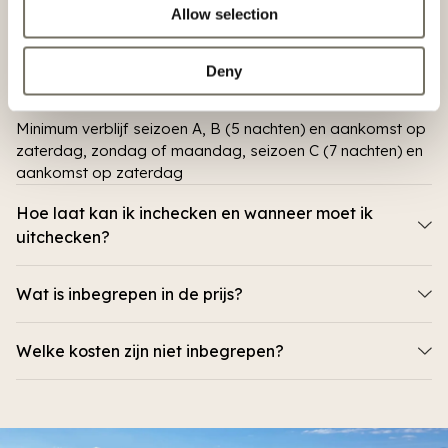
Allow selection
Veel gestelde vragen
Wat is het minimum verblijf en op welke dag kan ik
Deny
aankomen?
Minimum verblijf seizoen A, B (5 nachten) en aankomst op
zaterdag, zondag of maandag, seizoen C (7 nachten) en
aankomst op zaterdag
Hoe laat kan ik inchecken en wanneer moet ik
uitchecken?
Wat is inbegrepen in de prijs?
Welke kosten zijn niet inbegrepen?