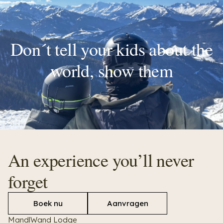
Don´t tell your kids about the
world, show them
An experience you’ll never
forget
Boek nu
Aanvragen
MandlWand Lodge