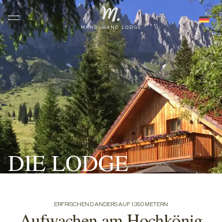
DIE LODGE
ERFRISCHEND ANDERS AUF 1.350 METERN
Aufwachen am Hochkönig