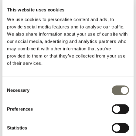
Reines Alpenglück auf 1.350
This website uses cookies
Metern.
We use cookies to personalise content and ads, to
provide social media features and to analyse our traffic.
Im Sommer starten die Wanderwege direkt vor der
We also share information about your use of our site with
Haustür. Das Skigebiet Hochkeil ist direkt erreichbar.
our social media, advertising and analytics partners who
Das Dorf Mühlbach liegt 6,3 Kilometer entfernt, und
may combine it with other information that you’ve
die Gondel zum Hochkönig-Skigebiet wartet dort
provided to them or that they’ve collected from your use
ebenfalls auf dich.
of their services.
Jede Woche zünden wir das Feuer an. Ein Getränk
dazu. Schöne Geschichten und Abenteuer. Genau so,
wie du es dir wünschst. Mit der kostenlosen
Consent
Necessary
Hochkönig-Card wird der Sommer noch schöner:
Selection
Kostenlose Bergbahnen und öffentlicher Nahverkehr.
Aber auch Sommerrodeln, geführte Wanderungen
Preferences
mit grandiosem Ausblick und mehr.
Mehr erfahren? Schau auf www.hochkoenig.at.
Statistics
Parken? Kein Problem, kostenlos und direkt bei uns.