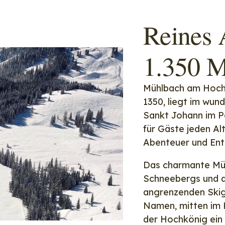
Reines 
1.350 M
Mühlbach am Hochk
1350, liegt im wun
Sankt Johann im Po
für Gäste jeden Al
Abenteuer und Ent
Das charmante Mü
Schneebergs und d
angrenzenden Skig
Namen, mitten im 
der Hochkönig ein 